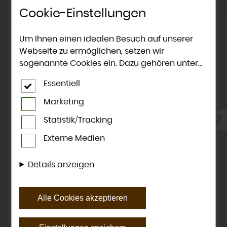
Cookie-Einstellungen
Um Ihnen einen idealen Besuch auf unserer
Webseite zu ermöglichen, setzen wir
sogenannte Cookies ein. Dazu gehören unter
anderem Cookies, die für die Steuerung und
Essentiell
den reibungslosen Betrieb unserer
kommerziellen Unternehmensseite notwendig
Marketing
sind. Zusätzlich verwenden wir Cookies zur
Statistik/Tracking
anonymen Erhebung von Statistiken sowie
solche, die zur Ausspielung und Anzeige
Externe Medien
personalisierter Inhalte auch nach dem
Besuch unserer Webseite eingesetzt werden
Details anzeigen
können. Durch unsere Cookie-Einstellungen
können Sie selbst entscheiden, ob und welche
Cookies Sie zulassen möchten. Bitte beachten
Alle Cookies akzeptieren
Sie, dass anhand Ihrer getätigten
Einstellungen eventuell nicht alle Leistungen