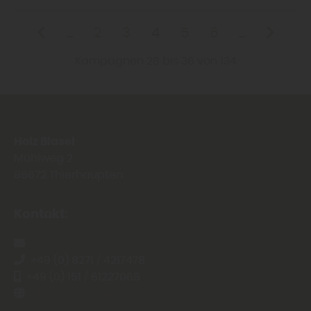
...
2
3
4
5
6
...
Kampagnen 28 bis 36 von 134
Holz Blasel
Mühlweg 2
86672
Thierhaupten
Kontakt:
info@holz-blasel.de
+49 (0) 8271 / 4217478
+49 (0) 151 / 61227068
https://www.holz-blasel.de