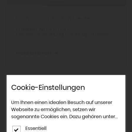
Innenausbau
|
Wand und Decke
Kreative Wand- und
Deckengestaltung mit Holzpaneelen
mehr erfahren
Cookie-Einstellungen
Um Ihnen einen idealen Besuch auf unserer
Webseite zu ermöglichen, setzen wir
sogenannte Cookies ein. Dazu gehören unter
anderem Cookies, die für die Steuerung und
Essentiell
den reibungslosen Betrieb unserer